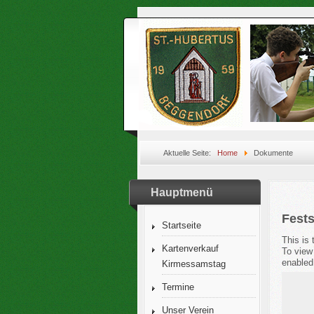
Aktuelle Seite:
Home
Dokumente
Hauptmenü
Fests
Startseite
This is
Kartenverkauf
To view
enabled
Kirmessamstag
Termine
Unser Verein