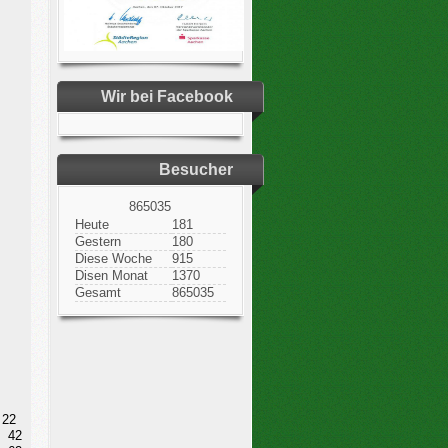
Wir bei Facebook
Besucher
865035
Heute
181
Gestern
180
Diese Woche
915
Disen Monat
1370
Gesamt
865035
22
42