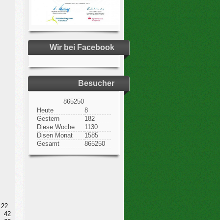
Wir bei Facebook
Besucher
865250
Heute
8
Gestern
182
Diese Woche
1130
Disen Monat
1585
Gesamt
865250
22
42