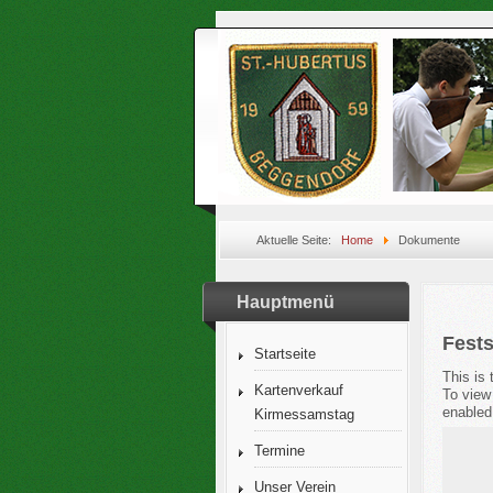
Aktuelle Seite:
Home
Dokumente
Hauptmenü
Fests
Startseite
This is
Kartenverkauf
To view
enabled
Kirmessamstag
Termine
Unser Verein