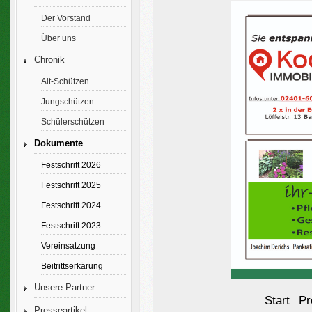
Der Vorstand
Über uns
Chronik
Alt-Schützen
Jungschützen
Schülerschützen
Dokumente
Festschrift 2026
Festschrift 2025
Festschrift 2024
Festschrift 2023
Vereinsatzung
Beitrittserkärung
Unsere Partner
Start
Pr
Presseartikel