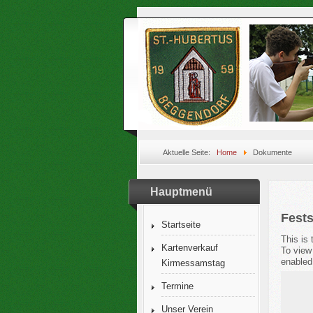
Aktuelle Seite:
Home
Dokumente
Hauptmenü
Fests
Startseite
This is
Kartenverkauf
To view
enabled
Kirmessamstag
Termine
Unser Verein