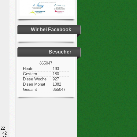
Wir bei Facebook
Besucher
865047
Heute
193
Gestern
180
Diese Woche
927
Disen Monat
1382
Gesamt
865047
22
42